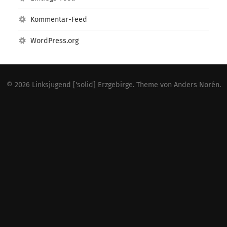
Kommentar-Feed
WordPress.org
© 2026
Linksjugend ['solid] Erzgebirge
. Theme von
Anders Norén
.